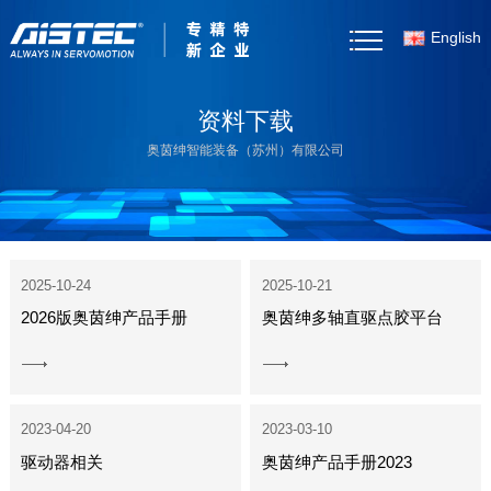
English
首页
资料下载
奥茵绅智能装备（苏州）有限公司
关于我们
产品中心
客户案例
2025-10-24
2025-10-21
2026版奥茵绅产品手册
奥茵绅多轴直驱点胶平台
新闻资讯
View
View
产品选型
More
More
2023-04-20
2023-03-10
资料下载
驱动器相关
奥茵绅产品手册2023
联系我们