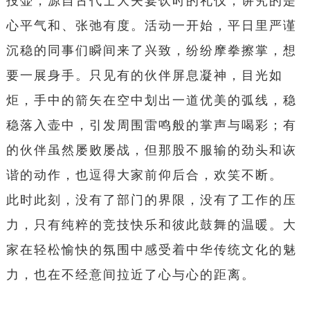
投壶，源自古代士大夫宴饮时的礼仪，讲究的是
心平气和、张弛有度。活动一开始，平日里严谨
沉稳的同事们瞬间来了兴致，纷纷摩拳擦掌，想
要一展身手。只见有的伙伴屏息凝神，目光如
炬，手中的箭矢在空中划出一道优美的弧线，稳
稳落入壶中，引发周围雷鸣般的掌声与喝彩；有
的伙伴虽然屡败屡战，但那股不服输的劲头和诙
谐的动作，也逗得大家前仰后合，欢笑不断。
此时此刻，没有了部门的界限，没有了工作的压
力，只有纯粹的竞技快乐和彼此鼓舞的温暖。大
家在轻松愉快的氛围中感受着中华传统文化的魅
力，也在不经意间拉近了心与心的距离。