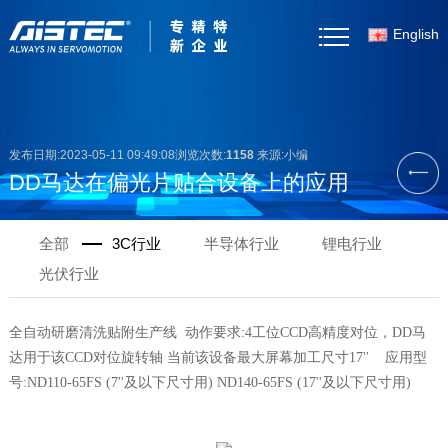
English
首页
关于我们
发布日期:2023-05-11 09:49:08浏览次数:
1158
来源:小编
DD马达在偏光片贴合设备上的应用
产品中心
全部
3C行业
半导体行业
锂电行业
客户案例
光伏行业
新闻资讯
全自动研磨清洗贴附生产线 动作要求:4工位CCD高精度对位，
DD马
产品选型
达用于该CCD对位旋转轴 当前该设备最大屏幕加工尺寸17''
应用型
号:ND110-65FS (7''及以下尺寸用)
ND140-65FS (17''及以下尺寸用)
资料下载
联系我们