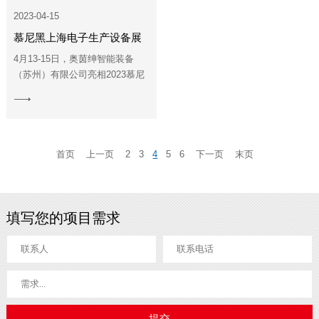
2023-04-15
慕尼黑上海电子生产设备展
完美收官！
4月13-15日，奥茵绅智能装备
（苏州）有限公司亮相2023慕尼
黑上海电子生产设备展。展会
View
上，奥茵绅展示了应用在液晶面
More
板加工、晶圆搬运、芯片分选等
设备的直驱产品...
首页
上一页
2
3
4
5
6
下一页
末页
填写您的项目需求