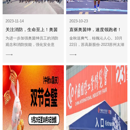
2023-11-14
2023-10-23
关注消防，生命至上！奥茵
直驱奥茵绅，速度领跑者！
绅消防演练
为进一步加强奥茵绅员工的消防
金秋送爽气，桂魄沁人心。10月
观念和消防技能，强化安全意
22日，苏高新股份·2023苏州太湖
识，提高避险能力，保障员工的
马拉松荣耀再战。从2500多年前
View
View
生命健康和财产安全，奥茵绅于
雅典勇士菲里皮茨那燃烧生命的
More
More
2023年11月14日下午2：00，全
一跑开始，马拉松就成为人类挑
体员工在园区...
战极限...