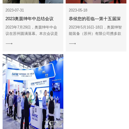
2023-07-31
2023-05-18
2023奥茵绅年中总结会议
恭候您的莅临—第十五届深
圳国际电池技术展览会
2023年7月29日，奥茵绅年中会
2023年5月16日-18日，奥茵绅智
议在苏州圆满落幕。本次会议是
能装备（苏州）有限公司携多款
奥茵绅的重要年度盛事之一，由
设备亮相于2023第十五届深圳国
View
View
奥茵绅中高层管理人员出席，并
际电池技术展览会。——欢迎参
More
More
就当前面临的问题作出了深入的
观交流！
探讨 ...