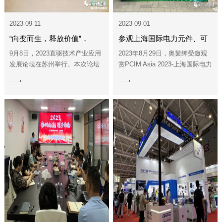
2023-09-11
2023-09-01
“向变而生，释放价值”，
参观上海国际电力元件、可
2023直驱产业技术应用发展
再生能源管理展览会
9月8日，2023直驱技术产业应用
2023年8月29日，奥茵绅受邀观
发展论坛在苏州举行。本次论坛
赏PCIM Asia 2023-上海国际电力
论坛圆满举行！
以“向变而生，释放价值”为主
元件、可再生能源管理展览会，
View
View
题，汇集直驱行业中坚力量，共
此次展会给大家留下了深刻的印
More
More
同探讨当下困境和解决之道，促
象。展会现场，各大半导体企...
进行业交流与互...