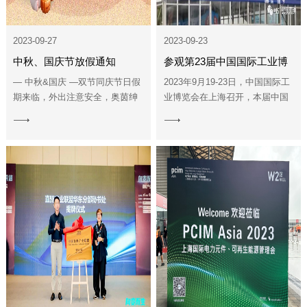
2023-09-27
2023-09-23
中秋、国庆节放假通知
参观第23届中国国际工业博
览会
— 中秋&国庆 —双节同庆节日假
2023年9月19-23日，中国国际工
期来临，外出注意安全，奥茵绅
业博览会在上海召开，本届中国
全体员工祝大家节日快乐！
工博会，“智能制造”“科技创新”“绿
View
View
色低碳”成为高频热词。聚焦智能
More
More
制造发展、绿色低碳的时代新
趋...