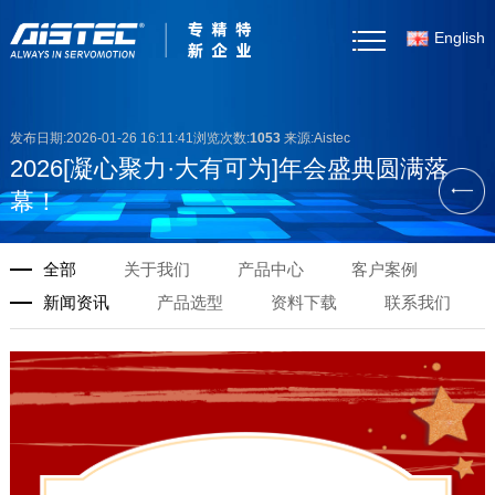
English
首页
发布日期:2026-01-26 16:11:41浏览次数:
1053
来源:Aistec
关于我们
2026[凝心聚力·大有可为]年会盛典圆满落
幕！
产品中心
全部
关于我们
产品中心
客户案例
客户案例
新闻资讯
产品选型
资料下载
联系我们
新闻资讯
产品选型
资料下载
联系我们